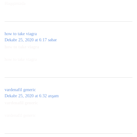
Haqqimizda
how to take viagra
Dekabr 25, 2020 at 6:17 səhər
how to take viagra
how to take viagra
vardenafil generic
Dekabr 25, 2020 at 6:32 axşam
vardenafil generic
vardenafil generic