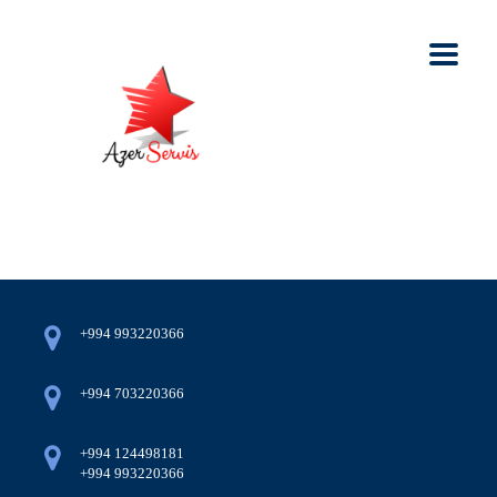
+994 993220366
+994 703220366
+994 124498181
+994 993220366