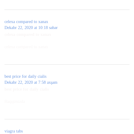
celexa compared to xanax
Dekabr 22, 2020 at 10:18 səhər
celexa compared to xanax
celexa compared to xanax
best price for daily cialis
Dekabr 22, 2020 at 7:58 axşam
best price for daily cialis
Haqqimizda
viagra tabs