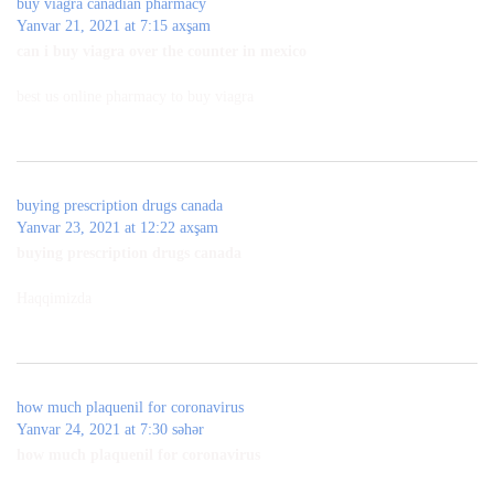
buy viagra canadian pharmacy
Yanvar 21, 2021 at 7:15 axşam
can i buy viagra over the counter in mexico
best us online pharmacy to buy viagra
buying prescription drugs canada
Yanvar 23, 2021 at 12:22 axşam
buying prescription drugs canada
Haqqimizda
how much plaquenil for coronavirus
Yanvar 24, 2021 at 7:30 səhər
how much plaquenil for coronavirus