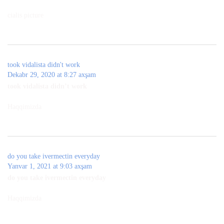
cialis picture
took vidalista didn't work
Dekabr 29, 2020 at 8:27 axşam
took vidalista didn’t work
Haqqimizda
do you take ivermectin everyday
Yanvar 1, 2021 at 9:03 axşam
do you take ivermectin everyday
Haqqimizda