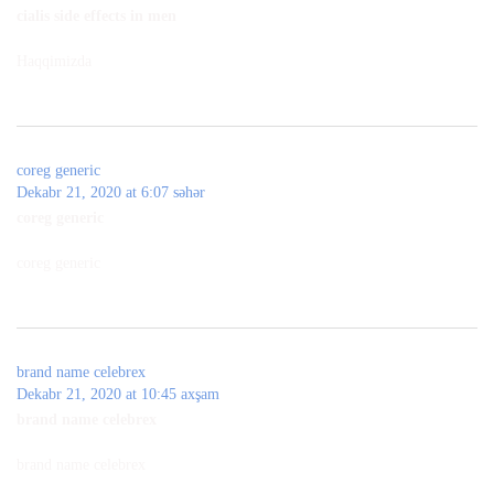
cialis side effects in men
Haqqimizda
coreg generic
Dekabr 21, 2020 at 6:07 səhər
coreg generic
coreg generic
brand name celebrex
Dekabr 21, 2020 at 10:45 axşam
brand name celebrex
brand name celebrex