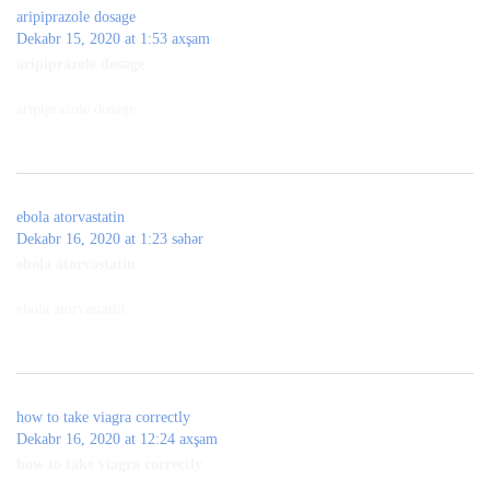
aripiprazole dosage
Dekabr 15, 2020 at 1:53 axşam
aripiprazole dosage
aripiprazole dosage
ebola atorvastatin
Dekabr 16, 2020 at 1:23 səhər
ebola atorvastatin
ebola atorvastatin
how to take viagra correctly
Dekabr 16, 2020 at 12:24 axşam
how to take viagra correctly