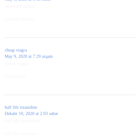
sildenafil online
sildenafil generic
cheap viagra
May 9, 2020 at 7:29 axşam
cheap viagra
Haqqimizda
half life tizanidine
Dekabr 10, 2020 at 2:03 səhər
half life tizanidine
half life tizanidine