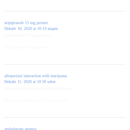
aripiprazole 15 mg picture
Dekabr 10, 2020 at 10:19 axşam
aripiprazole 15 mg picture
aripiprazole 15 mg picture
allopurinol interaction with marijuana
Dekabr 11, 2020 at 10:50 səhər
allopurinol interaction with marijuana
allopurinol interaction with marijuana
amiodarone anemia