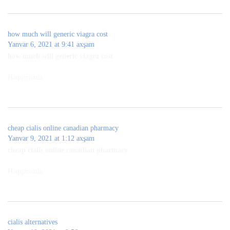
how much will generic viagra cost
Yanvar 6, 2021 at 9:41 axşam
how much will generic viagra cost
Haqqimizda
cheap cialis online canadian pharmacy
Yanvar 9, 2021 at 1:12 axşam
cheap cialis online canadian pharmacy
Haqqimizda
cialis alternatives