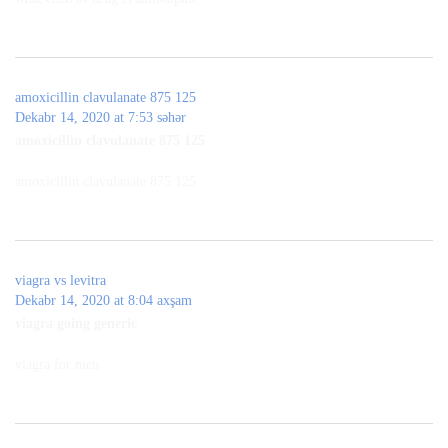
amoxicillin clavulanate 875 125
Dekabr 14, 2020 at 7:53 səhər
amoxicillin clavulanate 875 125
amoxicillin clavulanate 875 125
viagra vs levitra
Dekabr 14, 2020 at 8:04 axşam
viagra going generic
viagra for men