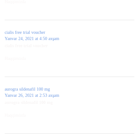
Haqqimizda
cialis free trial voucher
Yanvar 24, 2021 at 4:50 axşam
cialis free trial voucher
Haqqimizda
aurogra sildenafil 100 mg
Yanvar 26, 2021 at 2:53 axşam
aurogra sildenafil 100 mg
Haqqimizda