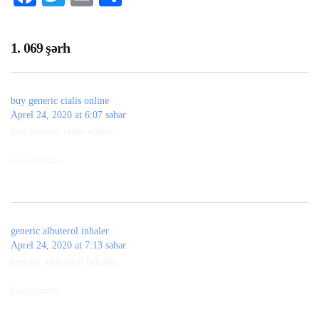
1. 069 şərh
buy generic cialis online
Aprel 24, 2020 at 6:07 səhər
buy generic cialis online
Haqqimizda
generic albuterol inhaler
Aprel 24, 2020 at 7:13 səhər
generic albuterol inhaler
Haqqimizda