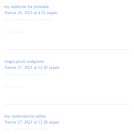
my medicine list printable
Yanvar 26, 2021 at 4:51 axşam
my medicine list printable
Haqqimizda
viagra prices walgreens
Yanvar 27, 2021 at 12:20 axşam
viagra prices walgreens
Haqqimizda
buy azithromycin online
Yanvar 27, 2021 at 12:38 axşam
buy azithromycin online