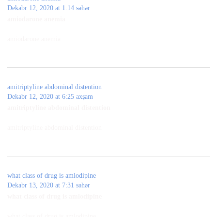
Dekabr 12, 2020 at 1:14 səhər
amiodarone anemia
amiodarone anemia
amitriptyline abdominal distention
Dekabr 12, 2020 at 6:25 axşam
amitriptyline abdominal distention
amitriptyline abdominal distention
what class of drug is amlodipine
Dekabr 13, 2020 at 7:31 səhər
what class of drug is amlodipine
what class of drug is amlodipine