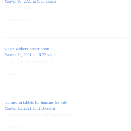
Yanvar 10, 2021 at 9:56 axşam
cialis alternatives
cialis alternatives
viagra without prescription
Yanvar 11, 2021 at 10:22 səhər
viagra without prescription
Haqqimizda
ivermectin tablets for humans for sale
Yanvar 11, 2021 at 11:35 səhər
ivermectin tablets for humans for sale
Haqqimizda