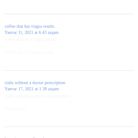
coffee that has viagra results
Yanvar 11, 2021 at 6:43 axşam
coffee that has viagra results
coffee that has viagra results
cialis without a doctor prescription
Yanvar 17, 2021 at 1:38 axşam
cialis without a doctor prescription
Haqqimizda