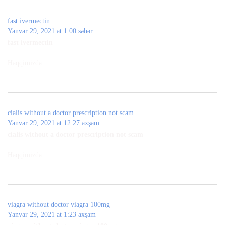
fast ivermectin
Yanvar 29, 2021 at 1:00 səhər
fast ivermectin
Haqqimizda
cialis without a doctor prescription not scam
Yanvar 29, 2021 at 12:27 axşam
cialis without a doctor prescription not scam
Haqqimizda
viagra without doctor viagra 100mg
Yanvar 29, 2021 at 1:23 axşam