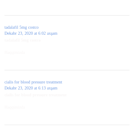
tadalafil 5mg costco
Dekabr 23, 2020 at 6:02 axşam
tadalafil 5mg costco
Haqqimizda
cialis for blood pressure treatment
Dekabr 23, 2020 at 6:13 axşam
cialis for blood pressure treatment
Haqqimizda