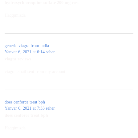
hydroxychloroquine sulfate 200 mg cost
Haqqimizda
generic viagra from india
Yanvar 6, 2021 at 6:14 səhər
viagra reviews
viagra email sent from my account
does cenforce treat bph
Yanvar 6, 2021 at 7:33 səhər
does cenforce treat bph
Haqqimizda