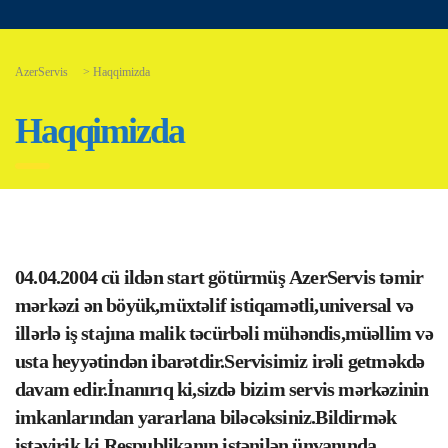
AzerServis
>
Haqqimizda
Haqqimizda
04.04.2004 cü ildən start götürmüş
AzerServis
təmir
mərkəzi ən böyük,müxtəlif istiqamətli,universal və
illərlə iş stajına malik təcürbəli mühəndis,müəllim və
usta heyyətindən ibarətdir.Servisimiz irəli getməkdə
davam edir.İnanırıq ki,sizdə bizim servis mərkəzinin
imkanlarından yararlana biləcəksiniz.Bildirmək
istəyirik ki,Respublikanın istənilən ünvanında