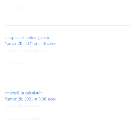
Haqqimizda
cheap cialis online generic
Yanvar 28, 2021 at 2:16 səhər
cheap cialis online generic
Haqqimizda
amoxicillin calculator
Yanvar 28, 2021 at 5:38 səhər
amoxicillin calculator
amoxicillin calculator