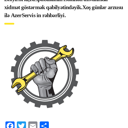
xidmət göstərmək qabilyətindəyik.Xoş günlər arzusu
ilə
AzerServis
in rəhbərliyi.
Facebook
Twitter
Email
Share