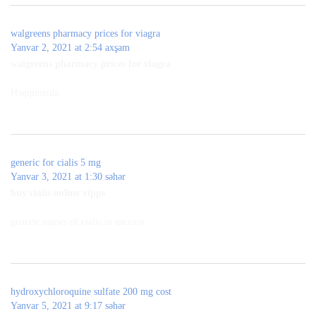
walgreens pharmacy prices for viagra
Yanvar 2, 2021 at 2:54 axşam
walgreens pharmacy prices for viagra
Haqqimizda
generic for cialis 5 mg
Yanvar 3, 2021 at 1:30 səhər
buy cialis online vipps
generic names of cialis in mexico
hydroxychloroquine sulfate 200 mg cost
Yanvar 5, 2021 at 9:17 səhər