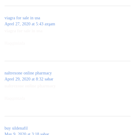
viagra for sale in usa
Aprel 27, 2020 at 5:43 axşam
viagra for sale in usa
Haqqimizda
naltrexone online pharmacy
Aprel 29, 2020 at 8:32 səhər
naltrexone online pharmacy
Haqqimizda
buy sildenafil
May 9, 2020 at 3:18 səhər