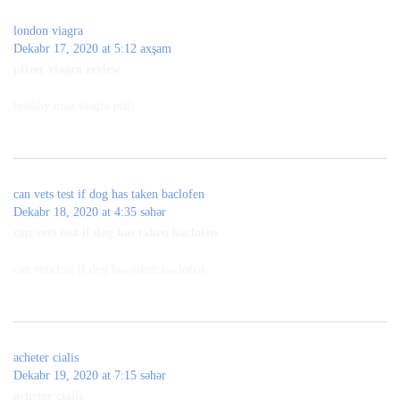
london viagra
Dekabr 17, 2020 at 5:12 axşam
pfizer viagra review
healthy man viagra pills
can vets test if dog has taken baclofen
Dekabr 18, 2020 at 4:35 səhər
can vets test if dog has taken baclofen
can vets test if dog has taken baclofen
acheter cialis
Dekabr 19, 2020 at 7:15 səhər
acheter cialis