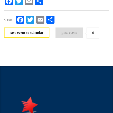
Facebook
Twitter
Email
Share
Facebook
Twitter
Email
Share
SHARE
save event to calendar
past event
0