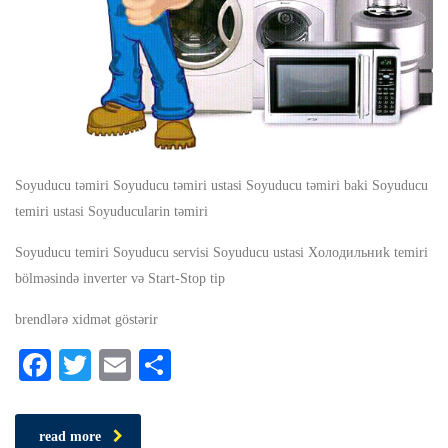
Soyuducu təmiri Soyuducu təmiri ustasi Soyuducu təmiri baki Soyuducu
temiri ustasi Soyuducularin təmiri
Soyuducu temiri Soyuducu servisi Soyuducu ustasi Xoлoдильниk temiri
bölməsində inverter və Start-Stop tip
brendlərə xidmət göstərir
Facebook
Twitter
Email
Share
read more